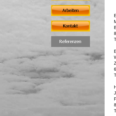
M
B
8
T
E
Z
6
T
H
J
F
T