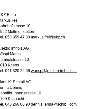
EKZ Eltop
arkus Frei
ahnhofstrasse 10
932 Mettmenstetten
el. 058 359 47 30
markus.frei@ekz.ch
lektro Imholz AG
Wäspi Marco
umhofstrasse 10
010 Kriens
el. 041 320 22 66
waespi@elektro-
imholz.ch
ans K. Schibli AG
eriha Dennis
ähnlibrunnenstrasse 10
8700 Küsnacht
el. 043 266 80 90
dennis.jeriha@schibli.com