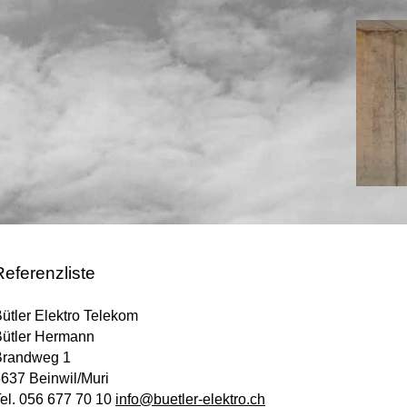
Referenzliste
ütler Elektro Telekom
ütler Hermann
Brandweg 1
637 Beinwil/Muri
el. 056 677 70 10
info@buetler-
elektro.ch