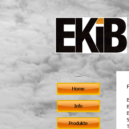
B
B
5
T